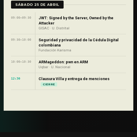
SÁBADO 25 DE ABRIL
JWT: Signed by the Server, Owned by the
09:00–09:30
Attacker
GISAC · U. Distrital
Seguridad y privacidad de la Cédula Digital
09:30–10:00
colombiana
Fundación Karisma
ARMageddon: pwn en ARM
10:00–10:30
Uqbar · U. Nacional
Clausura Villa y entrega de menciones
12:30
CIERRE