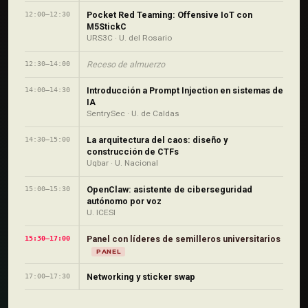
Pocket Red Teaming: Offensive IoT con
12:00–12:30
M5StickC
URS3C · U. del Rosario
Receso de almuerzo
12:30–14:00
Introducción a Prompt Injection en sistemas de
14:00–14:30
IA
SentrySec · U. de Caldas
La arquitectura del caos: diseño y
14:30–15:00
construcción de CTFs
Uqbar · U. Nacional
OpenClaw: asistente de ciberseguridad
15:00–15:30
autónomo por voz
U. ICESI
Panel con líderes de semilleros universitarios
15:30–17:00
PANEL
Networking y sticker swap
17:00–17:30