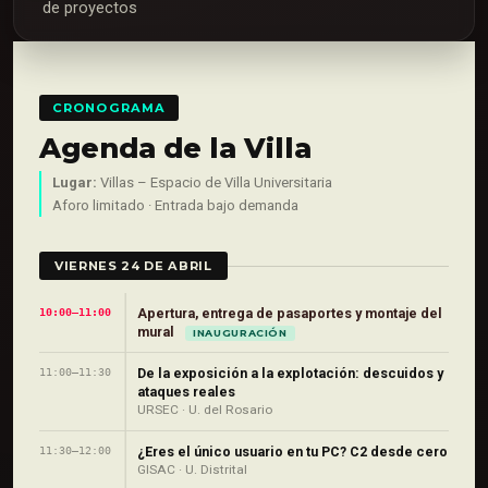
de proyectos
CRONOGRAMA
Agenda de la Villa
Lugar:
Villas – Espacio de Villa Universitaria
Aforo limitado · Entrada bajo demanda
VIERNES 24 DE ABRIL
Apertura, entrega de pasaportes y montaje del
10:00–11:00
mural
INAUGURACIÓN
De la exposición a la explotación: descuidos y
11:00–11:30
ataques reales
URSEC · U. del Rosario
¿Eres el único usuario en tu PC? C2 desde cero
11:30–12:00
GISAC · U. Distrital