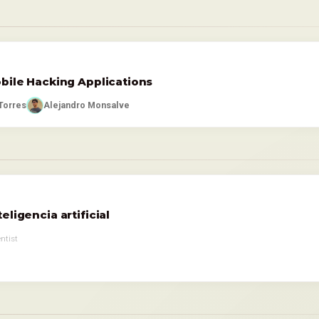
obile Hacking Applications
Torres
Alejandro Monsalve
ligencia artificial
ntist