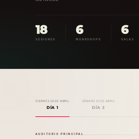
18
6
6
SESIONES
WORKSHOPS
SALAS
VIERNES 24 DE ABRIL
SÁBADO 25 DE ABRIL
DÍA 1
DÍA 2
AUDITORIO PRINCIPAL