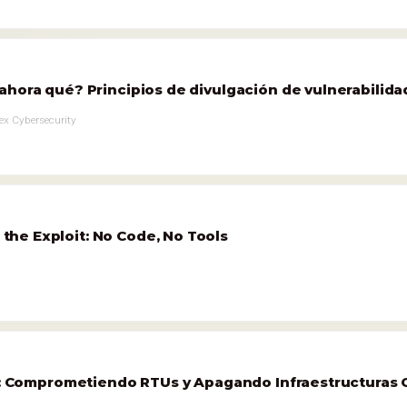
ahora qué? Principios de divulgación de vulnerabilid
ex Cybersecurity
he Exploit: No Code, No Tools
C2: Comprometiendo RTUs y Apagando Infraestructuras C