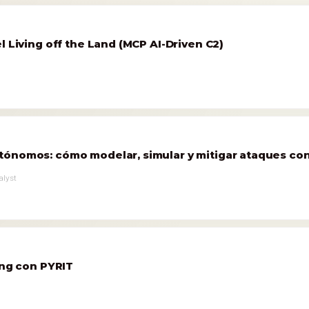
l Living off the Land (MCP AI-Driven C2)
ónomos: cómo modelar, simular y mitigar ataques con
alyst
ing con PYRIT