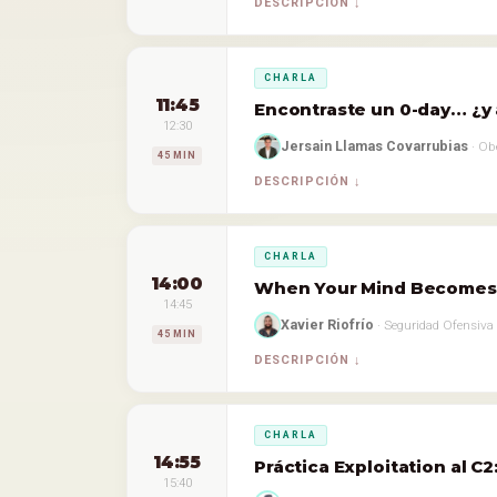
DESCRIPCIÓN
CHARLA
11:45
Encontraste un 0-day… ¿y 
12:30
Jersain Llamas Covarrubias
· Ob
45 MIN
DESCRIPCIÓN
CHARLA
14:00
When Your Mind Becomes t
14:45
Xavier Riofrío
· Seguridad Ofensiva
45 MIN
DESCRIPCIÓN
CHARLA
14:55
Práctica Exploitation al 
15:40