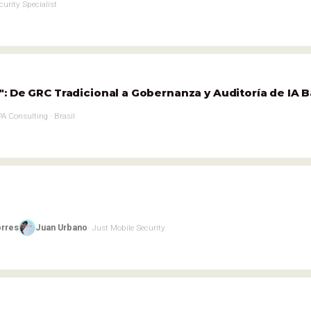
curity Specialist
: De GRC Tradicional a Gobernanza y Auditoría de IA B
PA Consulting · Brasil
orres
Juan Urbano
· Just Mobile Security