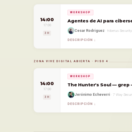
WORKSHOP
14:00
Agentes de AI para cibers
17:00
Cesar Rodriguez
· hiberus Security
3 H
DESCRIPCIÓN
ZONA VIVE DIGITAL ABIERTA · PISO 4
WORKSHOP
14:00
The Hunter's Soul — grep -
17:00
Jerónimo Echeverri
· 7 Way Secur
3 H
DESCRIPCIÓN