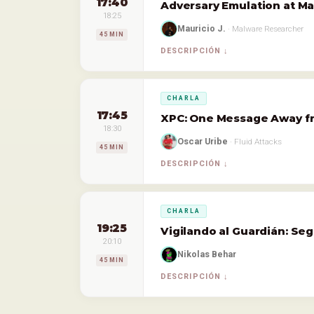
17:40
Adversary Emulation at M
18:25
Mauricio J.
· Malware Researcher
45 MIN
DESCRIPCIÓN
CHARLA
17:45
XPC: One Message Away f
18:30
Oscar Uribe
· Fluid Attacks
45 MIN
DESCRIPCIÓN
CHARLA
19:25
Vigilando al Guardián: Se
20:10
Nikolas Behar
45 MIN
DESCRIPCIÓN