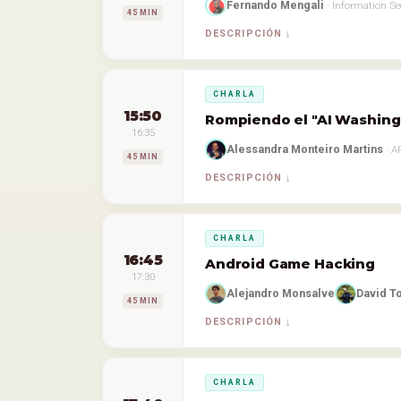
Fernando Mengali
· Information Se
45 MIN
DESCRIPCIÓN
CHARLA
15:50
Rompiendo el "AI Washing"
16:35
Alessandra Monteiro Martins
· A
45 MIN
DESCRIPCIÓN
CHARLA
16:45
Android Game Hacking
17:30
Alejandro Monsalve
David T
45 MIN
DESCRIPCIÓN
CHARLA