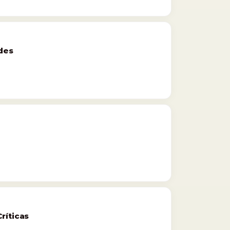
ades
ríticas