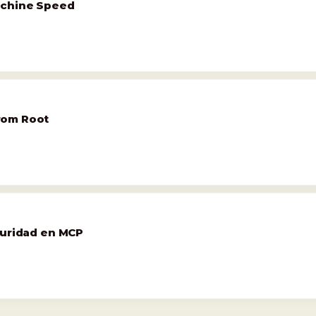
achine Speed
rom Root
guridad en MCP