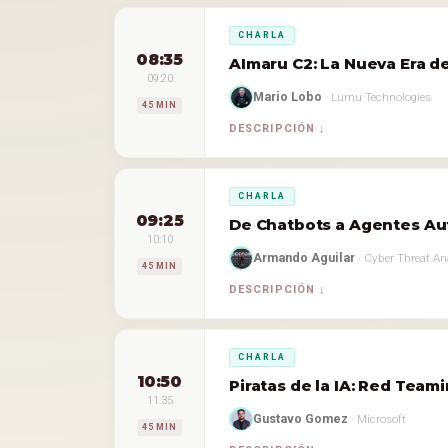
CHARLA
08:35
AImaru C2: La Nueva Era de
09:20
Mario Lobo
· Lumu Technologies
45 MIN
DESCRIPCIÓN
CHARLA
09:25
De Chatbots a Agentes Aut
10:10
Armando Aguilar
· Cyber Threat An
45 MIN
DESCRIPCIÓN
CHARLA
10:50
Piratas de la IA: Red Team
11:35
Gustavo Gomez
· Microsoft
45 MIN